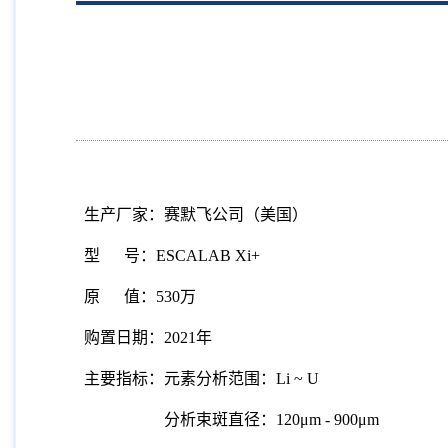
生产厂家：赛默飞公司（美国）
型
号：
ESCALAB Xi+
原
值：
530
万
购置日期：
2021
年
主要指标：元素分析范围：Li ~ U
分析束斑直径：
120μm - 900μm