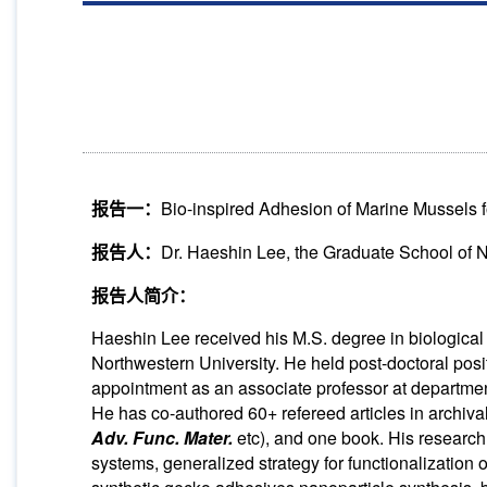
报告一：
Bio-inspired Adhesion of Marine Mussels 
报告人：
Dr. Haeshin Lee, the Graduate School of 
报告人简介：
Haeshin Lee received his M.S. degree in biological
Northwestern University. He held post-doctoral posi
appointment as an associate professor at departme
He has co-authored 60+ refereed articles in archiva
Adv. Func. Mater.
etc), and one book. His research 
systems, generalized strategy for functionalization