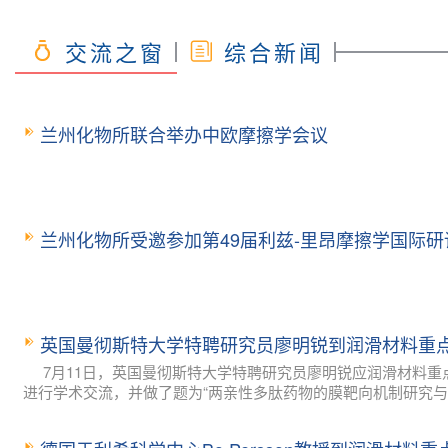
交流之窗
综合新闻
兰州化物所联合举办中欧摩擦学会议
兰州化物所受邀参加第49届利兹-里昂摩擦学国际研
英国曼彻斯特大学特聘研究员廖明锐到润滑材料重
7月11日，英国曼彻斯特大学特聘研究员廖明锐应润滑材料
进行学术交流，并做了题为“两亲性多肽药物的膜靶向机制研究与药物
英国曼彻斯特大学物理与天文学院深造，在著名物理化学家吕建仁( Ji
多肽药物相互作用的研究，获博士学位。迄今为止在Small , ACS Applied 