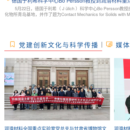
德国于利希科学中心Bo Persson教授到润滑材料
Colloid and InterfaceScience , Advances in Colloid a
5月22日，德国于利希（ J ülich ）科学中心Bo Pers
化物所青岛基地，并作了题为Contact Mechanics for Solids with 
的研究方向是接触力学、摩擦学、传热，研究工作聚焦于表面科
的描述提出了基于表面分型理论的统计方法，发展出了著名的Persso
型后，针对软接触
党建创新文化与科学传播
媒
润滑材料全国重点实验室党总支与甘肃省博物馆文
润滑材